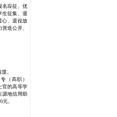
报名应征、优
学生征集、退
暖心、退役放
力营造公开、
程度。
大专（高职）
为士官的高等学
生源地信用助
0元。