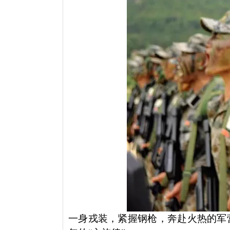
一身戎装，紧握钢枪，奔赴火热的军