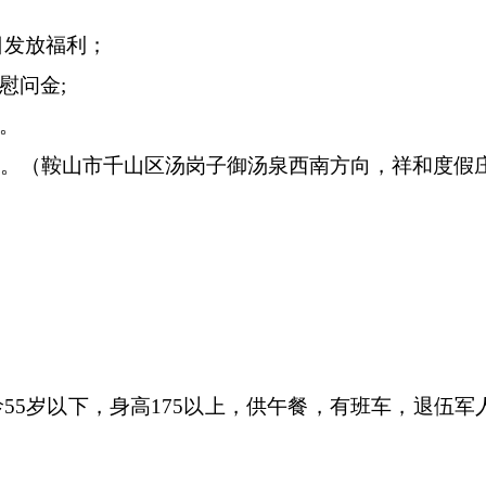
日发放福利；
慰问金;
车。
号。（鞍山市千山区汤岗子御汤泉西南方向，祥和度假
龄55岁以下，身高175以上，供午餐，有班车，退伍