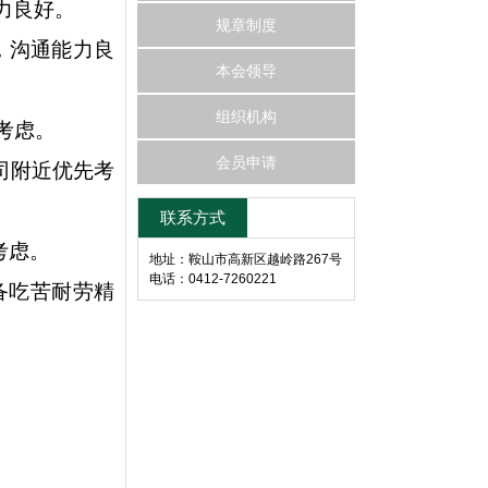
力良好。
规章制度
，沟通能力良
本会领导
组织机构
考虑。
会员申请
司附近优先考
联系方式
考虑。
地址：鞍山市高新区越岭路267号
电话：0412-7260221
备吃苦耐劳精